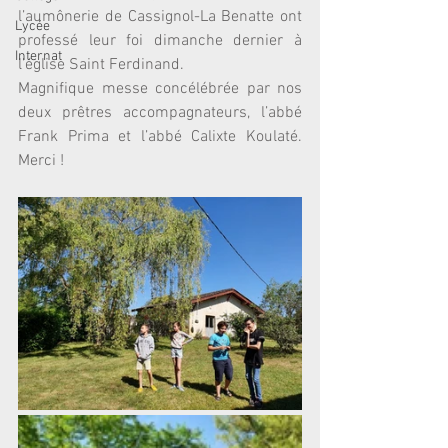
l’aumônerie de Cassignol-La Benatte ont 
Lycée
professé leur foi dimanche dernier à 
Internat
l’église Saint Ferdinand.
Magnifique messe concélébrée par nos 
deux prêtres accompagnateurs, l’abbé 
Frank Prima et l’abbé Calixte Koulaté. 
Merci !