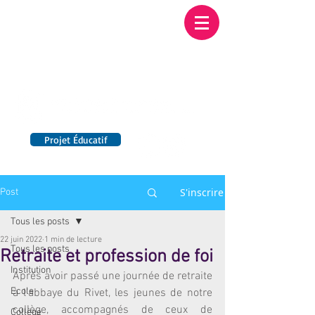
Institution NOTRE-
DAME BORDEAUX
Etablissement Catholique d'Enseignement
sous contrat d'association avec l'Etat​
Projet Éducatif
14 établissements en France
S'inscrire
Post
Tous les posts
22 juin 2022
1 min de lecture
Tous les posts
Retraite et profession de foi
Institution
Après avoir passé une journée de retraite 
Ecole
à l’abbaye du Rivet, les jeunes de notre 
collège, accompagnés de ceux de 
Collège