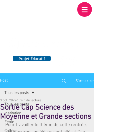
Institution NOTRE-
DAME BORDEAUX
Etablissement Catholique d'Enseignement
sous contrat d'association avec l'Etat​
Projet Éducatif
14 établissements en France
S'inscrire
Post
Tous les posts
3 oct. 2022
1 min de lecture
Tous les posts
Sortie Cap Science des
Institution
Moyenne et Grande sections
Ecole
Pour travailler le thème de cette rentrée, 
Collège