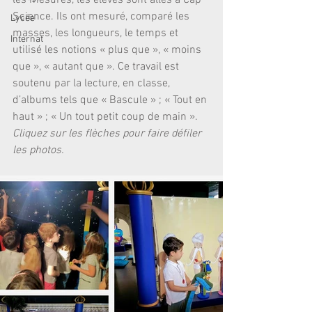
les mesures, les élèves sont allés à Cap 
Science. Ils ont mesuré, comparé les 
Lycée
masses, les longueurs, le temps et 
Internat
utilisé les notions « plus que », « moins 
que », « autant que ». Ce travail est 
soutenu par la lecture, en classe, 
d’albums tels que « Bascule » ; « Tout en 
haut » ; « Un tout petit coup de main ».
Cliquez sur les flèches pour faire défiler 
les photos.