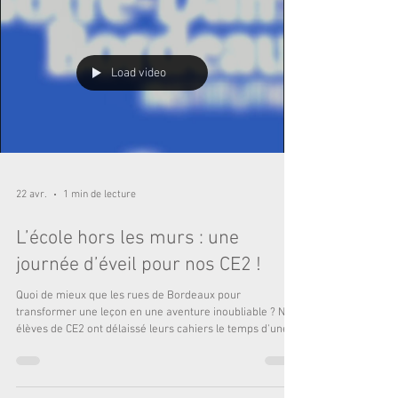
jambes, parcourir un trajet en fauteuil roulant av
Load video
22 avr.
1 min de lecture
L’école hors les murs : une
journée d’éveil pour nos CE2 !
Quoi de mieux que les rues de Bordeaux pour
transformer une leçon en une aventure inoubliable ? Nos
élèves de CE2 ont délaissé leurs cahiers le temps d'une
journée pour explorer l'écosystème de la rive droite. Au
programme de cette escapade : culture & curiosité : une
escale inspirante à la librairie Géolibri au cœur de
Darwin. Parce que le goût de la lecture commence par la