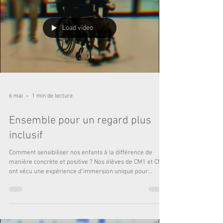
important
Load video
6 mai
1 min de lecture
Ensemble pour un regard plus
inclusif
Comment sensibiliser nos enfants à la différence de
manière concrète et positive ? Nos élèves de CM1 et CM2
ont vécu une expérience d'immersion unique pour
découvrir le monde autrement. Ce beau projet, né de la
collaboration entre Ségolène Lavery (AESH) et Magali
Fabre (Enseignante), a permis d'aborder le handicap à
travers les ateliers sensoriels et moteurs : mobilité et
défis : apprendre à changer de chaise sans l'usage des