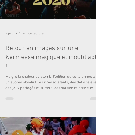
Lycée
Internat
2 juil.
1 min de lecture
Retour en images sur une
Kermesse magique et inoubliable
!
Malgré la chaleur de plomb, l’édition de cette année a été
un succès absolu ! Des rires éclatants, des défis relevés,
des jeux partagés et surtout, des souvenirs précieux
gravés dans la mémoire de nos enfants. Voir leur joie et
leur enthousiasme tout au long de la journée est notre
plus belle récompense. Un immense MERCI à l'APEL pour
son engagement exceptionnel. Des semaines de
préparation de l'ombre, une énergie débordante le jour J
et une super organisation ont permis de