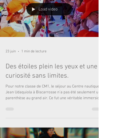
Load video
23 juin
1 min de lecture
Des étoiles plein les yeux et une
curiosité sans limites.
Pour notre classe de CM1, le séjour au Centre nautique
Jean Udaquiola à Biscarrosse n’a pas été seulement une
parenthèse au grand air. Ce fut une véritable immersion
scientifique ! Nous avons eu la chance d'être
accompagnés par Nicolas Jongis, de Découvertes
Célestes. Expert en médiation scientifique, il a su
transmettre aux enfants la magie du ciel étoilé à travers
des modules pédagogiques uniques et des instruments
d'observation de haute précision. Pourquoi est-ce