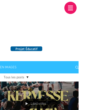
Institution NOTRE-
DAME BORDEAUX
Etablissement Catholique d'Enseignement
sous contrat d'association avec l'Etat​
Projet Éducatif
14 établissements en France
EN IMAGES
Tous les posts
Tous les posts
Institution
Ecole
Load video
Collège