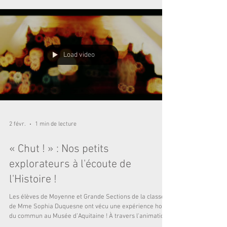
découverte de lieux uniques ! éveil des sens : une halte
gourmande à la chocolaterie. Entre effluves d
Load video
2 févr.
1 min de lecture
« Chut ! » : Nos petits
explorateurs à l'écoute de
l'Histoire !
Les élèves de Moyenne et Grande Sections de la classe
de Mme Sophia Duquesne ont vécu une expérience hors
du commun au Musée d’Aquitaine ! À travers l'animation
inédite « Chut ! », nos jeunes historiens ont voyagé dans