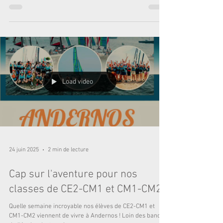
le temps, de la Préhistoire jusqu’à nos jours. Le concept ?
Une découverte sensorielle où l'observation rencontre
l'imaginaire. Après chaque trésor historique dévoilé, les
enfants devaient deviner des sons mystérieux en lien
avec les objets et les époques abord
Load video
24 juin 2025
2 min de lecture
Cap sur l'aventure pour nos
classes de CE2-CM1 et CM1-CM2
Quelle semaine incroyable nos élèves de CE2-CM1 et
CM1-CM2 viennent de vivre à Andernos ! Loin des bancs