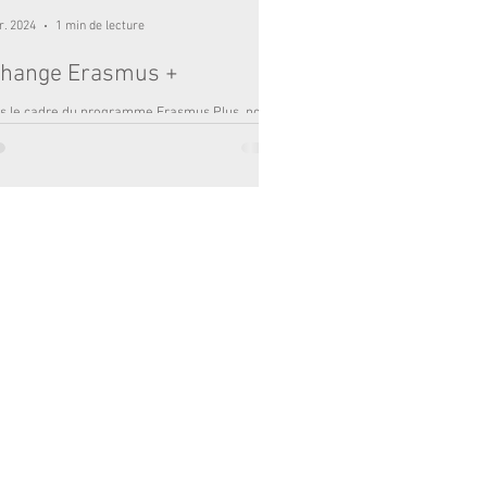
r. 2024
1 min de lecture
hange Erasmus +
s le cadre du programme Erasmus Plus, nous
ns renouvelé notre projet d’échange mis en
e l’année dernière avec l’établissement...