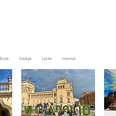
AME BORDEAUX
LE
COLLÈGE
LYCÉE
OUVERTURE INTERNATIONALE
Ecole
Collège
Lycée
Internat