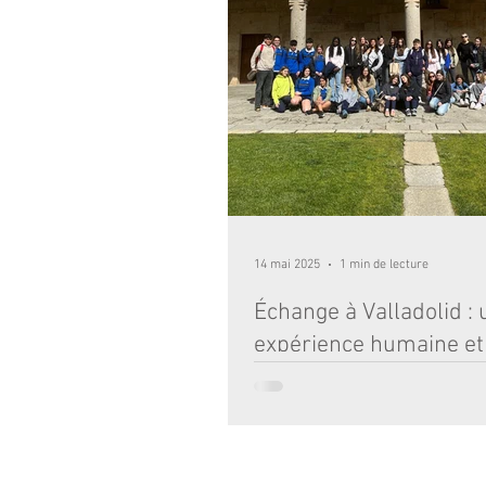
14 mai 2025
1 min de lecture
Échange à Valladolid :
expérience humaine et
culturelle inoubliable
Une fois encore, nos élèves ont pris l
Valladolid pour retrouver leurs correspondants
espagnols, heureux de leur faire...