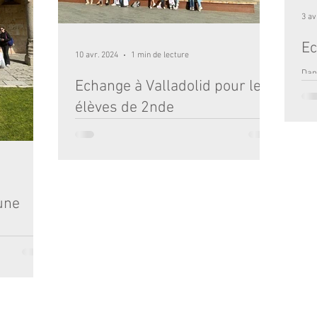
3 av
Ec
10 avr. 2024
1 min de lecture
Dan
Echange à Valladolid pour les
avo
plac
élèves de 2nde
Quelle joie d’arriver enfin à Valladolid où nos
correspondants espagnols nous ont accueillis
chaleureusement, impatients de nous faire...
 une
e chemin de