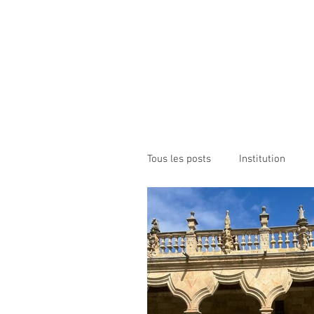
Institution NOTRE-D
Etablissement Catholique d'Enseignement
sous contrat d'association avec l'Etat​
ACCUEIL
INSTITUTION
ÉCO
Tous les posts
Institution