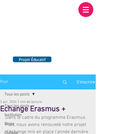
Institution NOTRE-
DAME BORDEAUX
Etablissement Catholique d'Enseignement
sous contrat d'association avec l'Etat​
Projet Éducatif
14 établissements en France
S'inscrire
Post
Tous les posts
3 avr. 2024
1 min de lecture
Tous les posts
Echange Erasmus +
Institution
Dans le cadre du programme Erasmus 
Ecole
Plus, nous avons renouvelé notre projet 
d’échange mis en place l’année dernière 
Collège