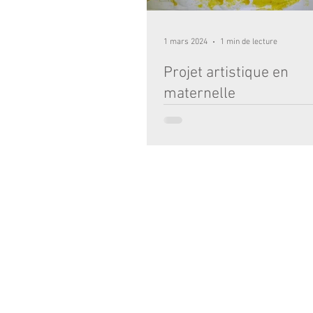
1 mars 2024
1 min de lecture
Projet artistique en
maternelle
Les élèves de TPS/PS ont peint 4 mo
en faisant des traces et des empreint
différents objets et leurs mains. Recou
ÉCOLE :
2 RUE TOULOUSE LAUTREC 33000 BO
© 2017 - Institution Notre-Dame Bordea