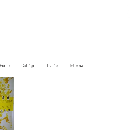
AME BORDEAUX
LE
COLLÈGE
LYCÉE
OUVERTURE INTERNATIONALE
Ecole
Collège
Lycée
Internat