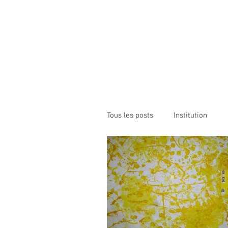
Institution NOTRE-D
Etablissement Catholique d'Enseignement
sous contrat d'association avec l'Etat​
ACCUEIL
INSTITUTION
ÉCO
Tous les posts
Institution