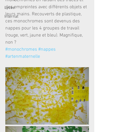
monochromes en faisant des traces et 
des empreintes avec différents objets et 
Lycée
leurs mains. Recouverts de plastique, 
Internat
ces monochromes sont devenus des 
nappes pour les 4 groupes de travail 
(rouge, vert, jaune et bleu). Magnifique, 
non ?
#monochromes
#nappes
#artenmaternelle