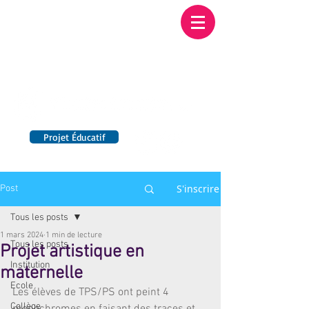
Institution NOTRE-
DAME BORDEAUX
Etablissement Catholique d'Enseignement
sous contrat d'association avec l'Etat​
Projet Éducatif
14 établissements en France
S'inscrire
Post
Tous les posts
1 mars 2024
1 min de lecture
Tous les posts
Projet artistique en
Institution
maternelle
Ecole
Les élèves de TPS/PS ont peint 4 
Collège