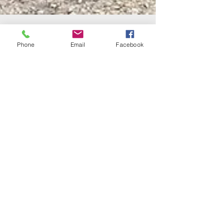
Phone
Email
Facebook
10 avr. 2025
1 min de lecture
Le Défi du Kilomètre Solidaire :
des pas pour Haïti, des sourires
pour tous !
Des kilomètres de sourires, d’efforts et de solidarité ! Nos
élèves se sont surpassés lors du cross solidaire organisé
au sein de...