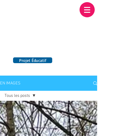
Institution NOTRE-
DAME BORDEAUX
Etablissement Catholique d'Enseignement
sous contrat d'association avec l'Etat​
Projet Éducatif
14 établissements en France
EN IMAGES
Tous les posts
Tous les posts
Institution
Ecole
Collège