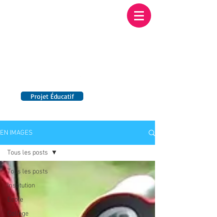
Institution NOTRE-
DAME BORDEAUX
Etablissement Catholique d'Enseignement
sous contrat d'association avec l'Etat​
Projet Éducatif
14 établissements en France
EN IMAGES
Tous les posts
Tous les posts
Institution
Ecole
Collège