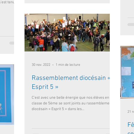
s’est tenu à
30 nov. 2022
1 min de lecture
Rassemblement diocésain «
Esprit 5 »
C’est avec une belle énergie que nos élèves en
classe de 5ème se sont joints au rassemblement
diocésain « Esprit 5 » dans les...
21 n
Fê