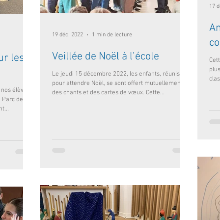
17 d
An
19 déc. 2022
1 min de lecture
co
Veillée de Noël à l’école
ur les
Cet
plu
Le jeudi 15 décembre 2022, les enfants, réunis
clas
pour attendre Noël, se sont offert mutuellement
nos élèves
des chants et des cartes de vœux. Cette...
u Parc des
t...