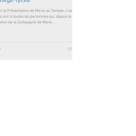
llège-lycée
er la Présentation de Marie au Temple, c’est
 unir à toutes les personnes qui, depuis la
ation de la Compagnie de Marie...