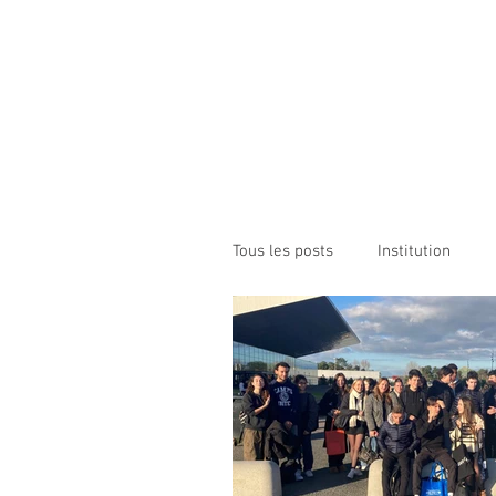
Institution NOTRE-D
Etablissement Catholique d'Enseignement
sous contrat d'association avec l'Etat​
ACCUEIL
INSTITUTION
ÉCO
Tous les posts
Institution