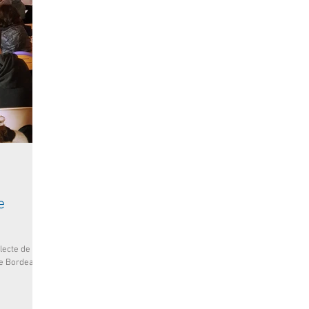
e
lecte de
de Bordeaux