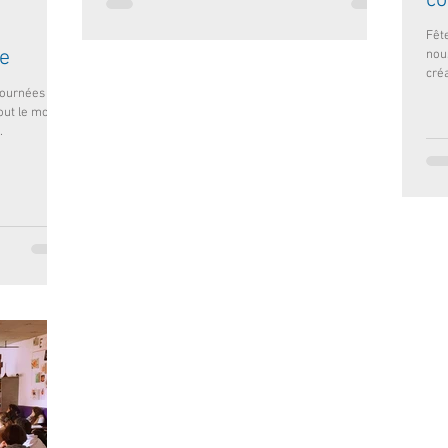
co
Fêt
e
nous
cré
journées
out le monde
.